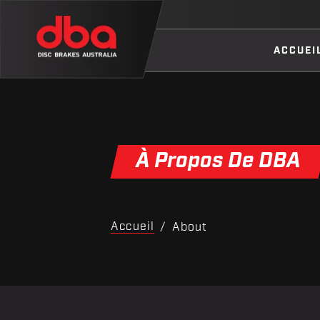
ACCUEI
À Propos De DBA
Accueil
/
About