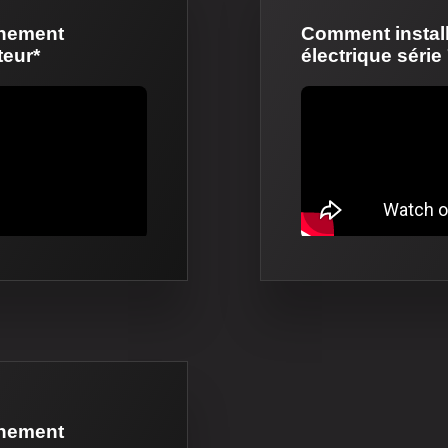
nnement
Comment install
teur*
électrique série
nnement