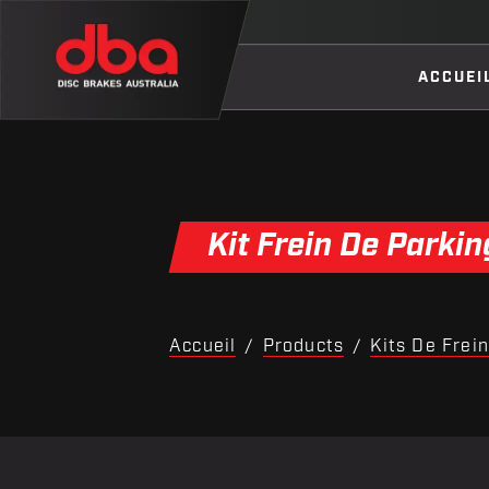
ACCUEI
Kit Frein De Parkin
Accueil
Products
Kits De Frei
/
/