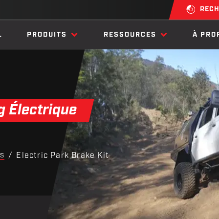
RECH
L
PRODUITS
RESSOURCES
À PRO
g Électrique
ns
/
Electric Park Brake Kit